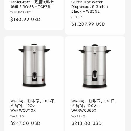
TableCraft - 双层饮料分
Curtis Hot Water
配器 2.5G SS - TCP75
Dispenser, 5 Gallon
Black - WB5NL
厂
TABLECRAFT
厂
CURTIS
商：
常
$180.99 USD
商：
常
$1,207.99 USD
规
规
价
价
格
格
Waring - 咖啡壶，110 杯，
Waring - 咖啡壶，55 杯，
不锈钢，120v -
不锈钢，120V -
WARWCU110X
WARWCU55X
厂
厂
WARING
WARING
商：
常
$247.00 USD
商：
常
$218.00 USD
规
规