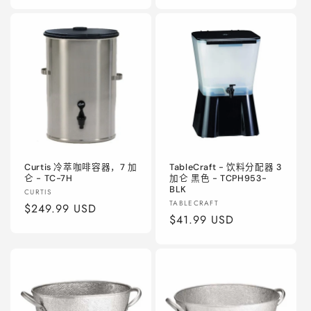
规
规
价
价
格
格
Curtis 冷萃咖啡容器，7 加
TableCraft - 饮料分配器 3
仑 - TC-7H
加仑 黑色 - TCPH953-
BLK
厂
CURTIS
厂
TABLECRAFT
商：
常
$249.99 USD
商：
常
$41.99 USD
规
规
价
价
格
格