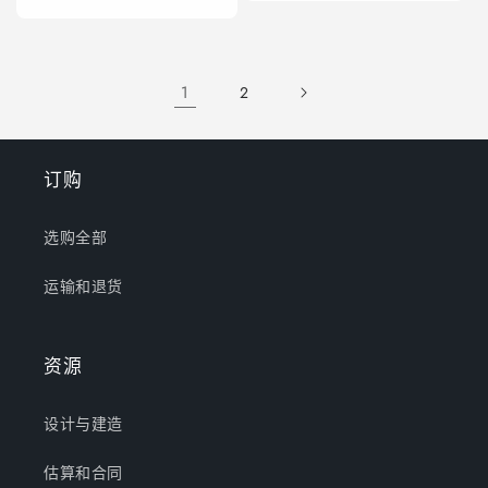
规
价
价
格
格
1
2
订购
选购全部
运输和退货
资源
设计与建造
估算和合同