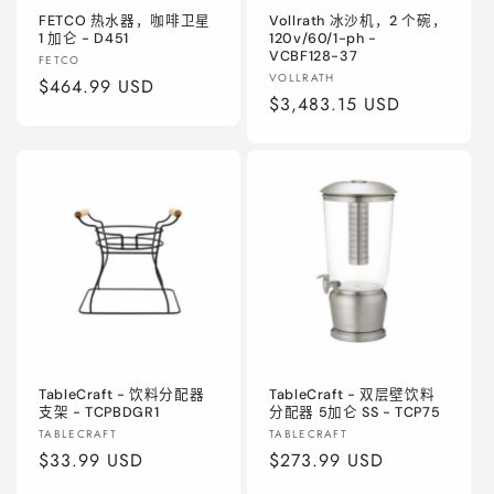
FETCO 热水器，咖啡卫星
Vollrath 冰沙机，2 个碗，
1 加仑 - D451
120v/60/1-ph -
VCBF128-37
厂
FETCO
厂
VOLLRATH
商：
常
$464.99 USD
商：
常
$3,483.15 USD
规
规
价
价
格
格
TableCraft - 饮料分配器
TableCraft - 双层壁饮料
支架 - TCPBDGR1
分配器 5加仑 SS - TCP75
厂
厂
TABLECRAFT
TABLECRAFT
商：
常
$33.99 USD
商：
常
$273.99 USD
规
规