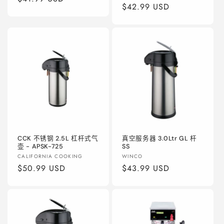
商：
常
$42.99 USD
规
规
价
价
格
格
CCK 不锈钢 2.5L 杠杆式气
真空服务器 3.0Ltr GL 杆
壶 - APSK-725
SS
厂
厂
CALIFORNIA COOKING
WINCO
商：
常
$50.99 USD
商：
常
$43.99 USD
规
规
价
价
格
格