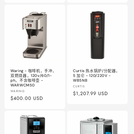
价
价
格
格
Waring - 咖啡机，手冲，
Curtis 热水锅炉/分配器，
双燃烧器，120v/60/1-
5 加仑 - 120/220V -
ph，不含咖啡壶 -
WB5NB
WARWCM50
厂
CURTIS
厂
WARING
商：
常
$1,207.99 USD
商：
常
$400.00 USD
规
规
价
价
格
格