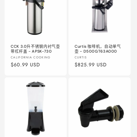
CCK 3.0升不锈钢内衬气壶
Curtis 咖啡机，自动单气
带杠杆盖 - APSK-730
壶 - D500GT63A000
厂
厂
CALIFORNIA COOKING
CURTIS
商：
常
$60.99 USD
商：
常
$825.99 USD
规
规
价
价
格
格