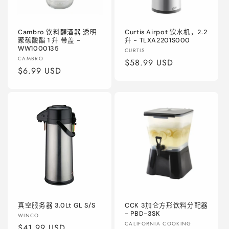
Cambro 饮料醒酒器 透明
Curtis Airpot 饮水机，2.2
聚碳酸酯 1 升 带盖 -
升 - TLXA2201S000
WW1000135
厂
CURTIS
厂
CAMBRO
商：
常
$58.99 USD
商：
常
$6.99 USD
规
规
价
价
格
格
真空服务器 3.0Lt GL S/S
CCK 3加仑方形饮料分配器
- PBD-3SK
厂
WINCO
厂
CALIFORNIA COOKING
商：
常
$41.99 USD