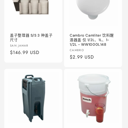
盖子整理器 S/S 3 种盖子
Cambro Camliter 饮料醒
尺寸
酒器盖 仅 1/2L、1L、1-
1/2L - WW1000L148
厂
SAN JAMAR
厂
CAMBRO
商：
常
$146.99 USD
商：
常
$2.99 USD
规
规
价
价
格
格