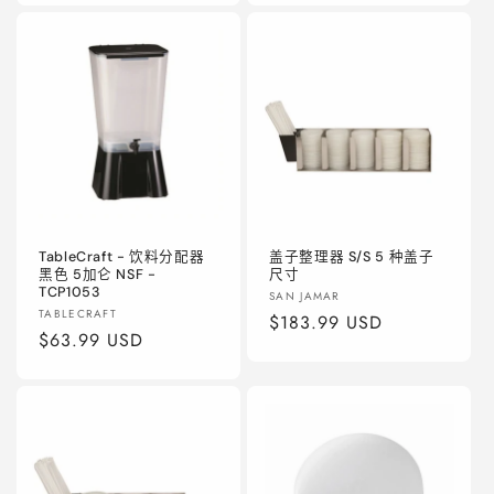
价
价
格
格
TableCraft - 饮料分配器
盖子整理器 S/S 5 种盖子
黑色 5加仑 NSF -
尺寸
TCP1053
厂
SAN JAMAR
厂
TABLECRAFT
商：
常
$183.99 USD
商：
常
$63.99 USD
规
规
价
价
格
格