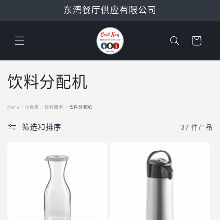
跳到内
东湾餐厅供应有限公司
容
购
物
车
收
饮料分配机
藏
Home
/
小商品
/
饮料服务
/
饮料分配机
:
筛选和排序
37 件产品