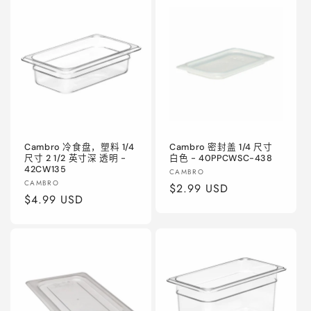
格
格
Cambro 冷食盘，塑料 1/4
Cambro 密封盖 1/4 尺寸
尺寸 2 1/2 英寸深 透明 -
白色 - 40PPCWSC-438
42CW135
厂
CAMBRO
厂
CAMBRO
商：
常
$2.99 USD
商：
常
$4.99 USD
规
规
价
价
格
格