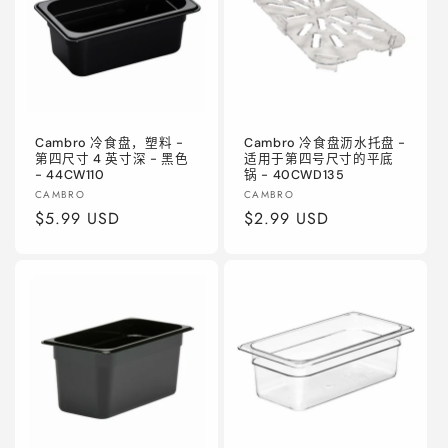
Cambro 冷食盘，塑料 -
Cambro 冷食盘沥水托盘 -
第四尺寸 4 英寸深 - 黑色
适用于第四号尺寸的平底
- 44CW110
锅 - 40CWD135
厂
厂
CAMBRO
CAMBRO
商：
常
$5.99 USD
商：
常
$2.99 USD
规
规
价
价
格
格