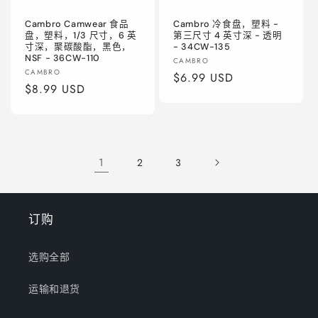
Cambro Camwear 食品
Cambro 冷食盘，塑料 -
盘，塑料，1/3 尺寸，6 英
第三尺寸 4 英寸深 - 透明
寸深，聚碳酸酯，黑色，
- 34CW-135
NSF - 36CW-110
厂
CAMBRO
厂
CAMBRO
商：
常
$6.99 USD
商：
常
$8.99 USD
规
规
价
价
格
格
1
2
3
订购
选购全部
运输和退货