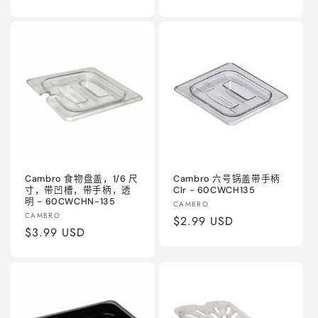
规
规
价
价
格
格
Cambro 食物盘盖，1/6 尺
Cambro 六号锅盖带手柄
寸，带凹槽，带手柄，透
Clr - 60CWCH135
明 - 60CWCHN-135
厂
CAMBRO
厂
CAMBRO
商：
常
$2.99 USD
商：
常
$3.99 USD
规
规
价
价
格
格