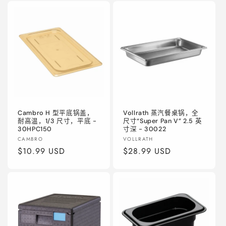
价
格
格
Cambro H 型平底锅盖，
Vollrath 蒸汽餐桌锅，全
耐高温，1/3 尺寸，平底 -
尺寸“Super Pan V” 2.5 英
30HPC150
寸深 - 30022
厂
厂
CAMBRO
VOLLRATH
商：
常
$10.99 USD
商：
常
$28.99 USD
规
规
价
价
格
格