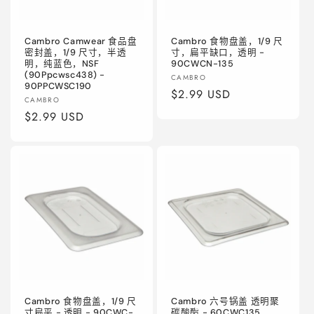
Cambro Camwear 食品盘
Cambro 食物盘盖，1/9 尺
密封盖，1/9 尺寸，半透
寸，扁平缺口，透明 -
明，纯蓝色，NSF
90CWCN-135
(90Ppcwsc438) -
厂
CAMBRO
90PPCWSC190
商：
常
$2.99 USD
厂
CAMBRO
规
商：
常
$2.99 USD
价
规
格
价
格
Cambro 食物盘盖，1/9 尺
Cambro 六号锅盖 透明聚
寸扁平 - 透明 - 90CWC-
碳酸酯 - 60CWC135