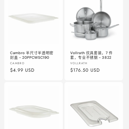
Cambro 半尺寸半透明密
Vollrath 炊具套装，7 件
封盖 - 20PPCWSC190
套，专业不锈钢 - 3822
厂
厂
CAMBRO
VOLLRATH
商：
常
$4.99 USD
商：
常
$176.50 USD
规
规
价
价
格
格