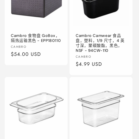
Cambro 食物盘 GoBox，
Cambro Camwear 食品
隔热运输黑色 - EPP180110
盘，塑料，1/9 尺寸，4 英
寸深，聚碳酸酯，黑色，
厂
CAMBRO
NSF - 94CW-110
商：
常
$54.00 USD
厂
CAMBRO
规
商：
常
$4.99 USD
价
规
格
价
格