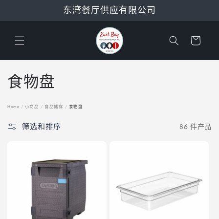
跳到内
东湾餐厅供应有限公司
容
购
物
车
收
食物盘
藏
Home
/
小商品
/
食品储存
/
食物盘
:
筛选和排序
86 件产品